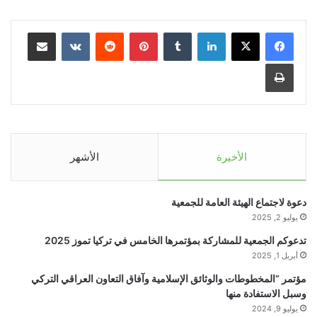
الجزائر
موعد المحاضرة ان شاء الله يوم ( الخميس)
لينكدإن
‏Tumblr
بينتيريست
‏Reddit
‏VKontakte
مشاركة عبر البريد
المصادف(27/10/2022) الساعة (7 مساءٍ بتوقيت العاصمة
بغداد )( 9 مساءٍ بتوقيت الجزائر ) على برنامج (GOOGLE
طباعة
MEET) على الرابط:
HTTPS://MEET.GOOGLE.COM/VFP-JECA-HZW
او من خلال الرمز QR :
الأخيرة
الأشهر
دعوة لاجتماع الهيئة العامة للجمعية
يوليو 2, 2025
تدعوكم الجمعية للمشاركة بمؤتمرها الخامس في تركيا تموز 2025
أبريل 1, 2025
مؤتمر “المخطوطات والوثائق الإسلامية وآفاق التعاون العراقي التركي
وسبل الاستفادة منها
يوليو 9, 2024