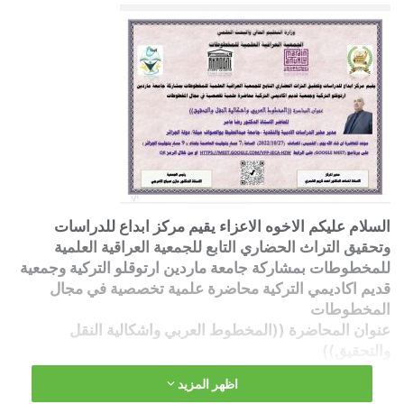
السلام عليكم الاخوه الاعزاء يقيم مركز ابداع للدراسات
وتحقيق التراث الحضاري التابع للجمعية العراقية العلمية
للمخطوطات بمشاركة جامعة ماردين ارتوقلو التركية وجمعية
قديم اكاديمي التركية محاضرة علمية تخصصية في مجال
المخطوطات
عنوان المحاضرة ((المخطوط العربي واشكالية النقل
والتحقيق))
المحاضر الاستاذ الدكتور رضا عامر مدير مخبر الدراسات
اظهر المزيد
الادبية والنقدية -جامعة عبدالحفيظ بوالصواف ميلة/ دولة