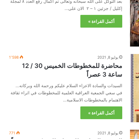
بعد التوكل على الله سبحانه وتعالى تم اكمال رفع العدد ٨ لمجلة
إكليل / جزئين ١ – ٢ الان على…
أكمل القراءة »
يوليو 8, 2021
1٬598
محاضرة للمخطوطات الخميس 30 / 12
ساعة 3 عصراً
السيدات والسادة الاعزاء السلام عليكم ورحمة الله وبركاته…
في سعي الجمعية العراقية العلمية للمخطوطات في اثراء ثقافة
الاهتمام بالمخطوطات الاسلامية…
أكمل القراءة »
يوليو 8, 2021
771