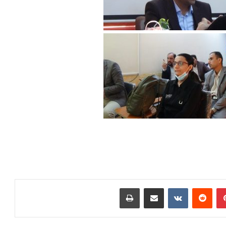
بينتيريست
‏Reddit
‏VKontakte
مشاركة عبر البريد
طباعة