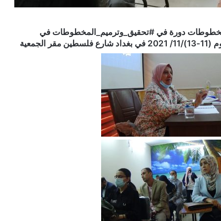
للمخطوطات دورة في #تحقيق_وترميم_المخطوطات في
لجمعية