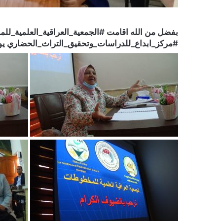
بفضل من الله اقامت #الجمعية_العراقية_العلمية_
#مركز_ابداع_للدراسات_وتحقيق_التراث_الحضاري يوم (11-13)/11/ 2021 في بغداد شارع فلسطين مقر ا