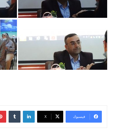
لينكدإن
‏Tumblr
فيسبوك
‫X